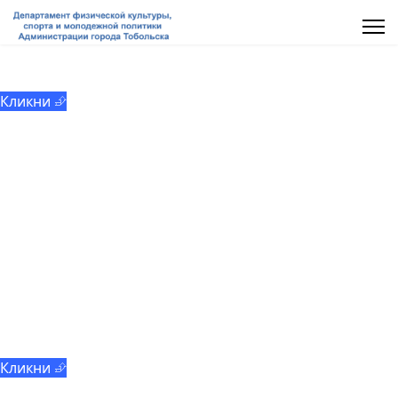
МАУ «ММЦ «Молодёжь Тобольска»
Кликни ⮵
Добровольчество
Кликни ⮵