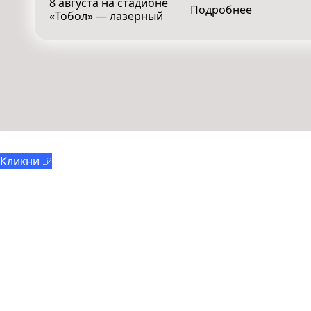
8 августа на стадионе
Подробнее
«Тобол» — лазерный
Отряды мэра
Кликни ⮵