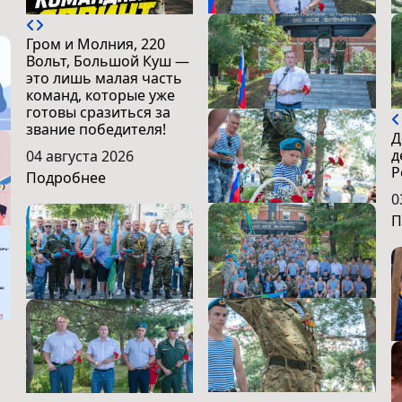
Гром и Молния, 220
Вольт, Большой Куш —
это лишь малая часть
команд, которые уже
готовы сразиться за
звание победителя!
Д
д
04 августа 2026
Р
Подробнее
0
П