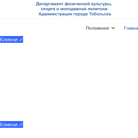
МАУ «ММЦ «Молодёжь
Тобольска»
Положения
Главн
Кликни ⮵
Добровольчество
Кликни ⮵