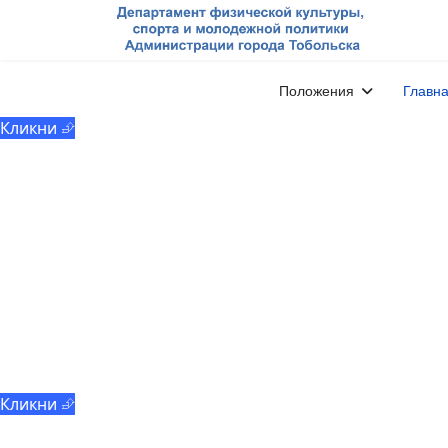
МАУ «ММЦ «Молодёжь
Тобольска»
Положения
Главн
Кликни ⮵
Добровольчество
Кликни ⮵