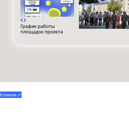
График работы
площадок проекта
Отряды мэра
Кликни ⮵