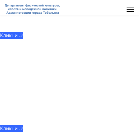
МАУ «ММЦ «Молодёжь Тобольска»
Кликни ⮵
Добровольчество
Кликни ⮵