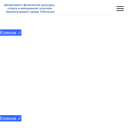
МАУ «ММЦ «Молодёжь Тобольска»
Кликни ⮵
Добровольчество
Кликни ⮵