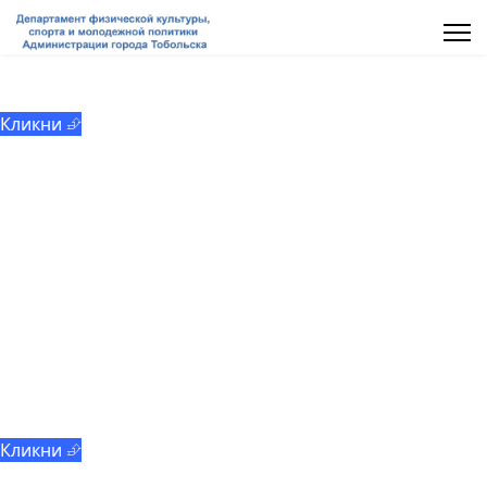
МАУ «ММЦ «Молодёжь Тобольска»
Кликни ⮵
Добровольчество
Кликни ⮵