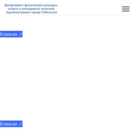
МАУ «ММЦ «Молодёжь Тобольска»
Кликни ⮵
Добровольчество
Кликни ⮵