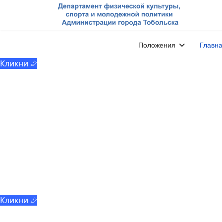
МАУ «ММЦ «Молодёжь
Тобольска»
Положения
Главн
Кликни ⮵
Добровольчество
Кликни ⮵