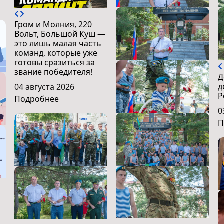
Гром и Молния, 220
Вольт, Большой Куш —
это лишь малая часть
команд, которые уже
готовы сразиться за
звание победителя!
Д
д
04 августа 2026
Р
Подробнее
0
П