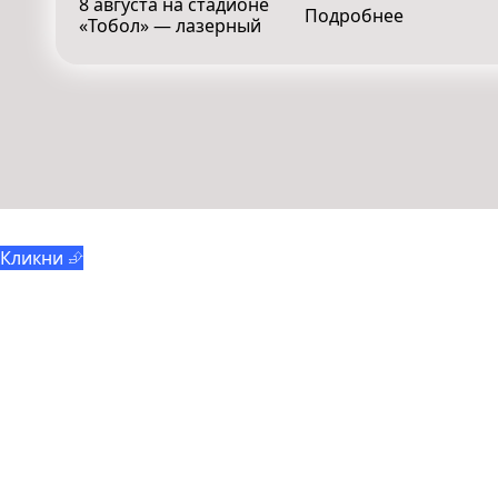
8 августа на стадионе
Подробнее
«Тобол» — лазерный
Отряды мэра
Кликни ⮵