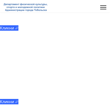
МАУ «ММЦ «Молодёжь Тобольска»
Кликни ⮵
Добровольчество
Кликни ⮵