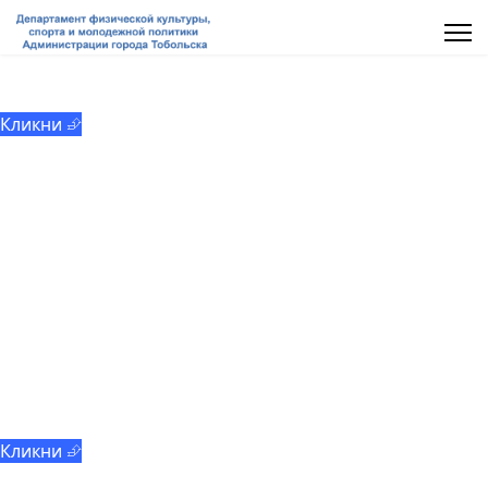
МАУ «ММЦ «Молодёжь Тобольска»
Кликни ⮵
Добровольчество
Кликни ⮵